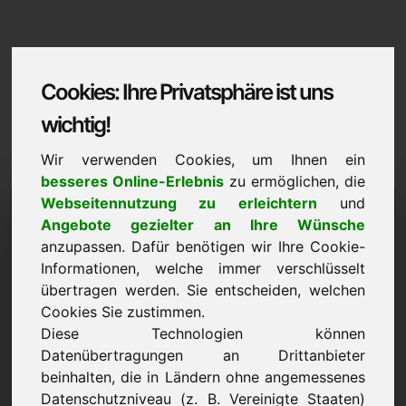
Cookies: Ihre Privatsphäre ist uns
wichtig!
Wir verwenden Cookies, um Ihnen ein
besseres Online-Erlebnis
zu ermöglichen, die
bgb.eu
Webseitennutzung zu erleichtern
und
Angebote gezielter an Ihre Wünsche
Domaininformation | Deutsch
anzupassen. Dafür benötigen wir Ihre Cookie-
Informationen, welche immer verschlüsselt
Vorzugspreis: 4.500,00 Euro (exkl. MwSt.)
übertragen werden. Sie entscheiden, welchen
Cookies Sie zustimmen.
NEU
Ausgewählte weitere Domains auf Find-Your-Domain.eu
Diese Technologien können
jetzt entdecken ->
Datenübertragungen an Drittanbieter
beinhalten, die in Ländern ohne angemessenes
Datenschutzniveau (z. B. Vereinigte Staaten)